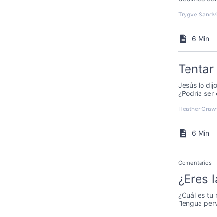
Trygve Sandv
6 Min
Tentar
Jesús lo dij
¿Podría ser
Heather Craw
6 Min
Comentarios
¿Eres 
¿Cuál es tu
“lengua per