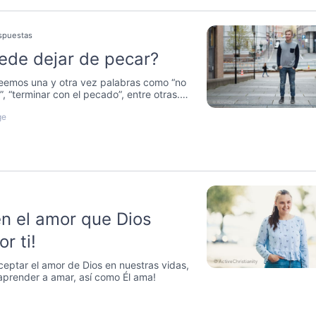
espuestas
ede dejar de pecar?
 leemos una y otra vez palabras como “no
 “terminar con el pecado”, entre otras.
o realmente posible? ¡Lee este artículo y
ge
en el amor que Dios
or ti!
eptar el amor de Dios en nuestras vidas,
aprender a amar, así como Él ama!