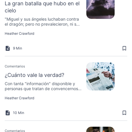
La gran batalla que hubo en el
cielo
"Miguel y sus ángeles luchaban contra
el dragón; pero no prevalecieron, ni se
halló ya lugar para ellos en el cielo."
Heather Crawford
9 Min
Comentarios
¿Cuánto vale la verdad?
Con tanta "información" disponible y
personas que tratan de convencernos
de que su versión de los hechos es la
Heather Crawford
verdad, ¿cómo podemos saber lo que
realmente es cierto?
10 Min
Comentarios