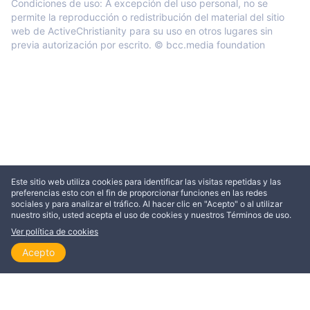
Condiciones de uso: A excepción del uso personal, no se
permite la reproducción o redistribución del material del sitio
web de ActiveChristianity para su uso en otros lugares sin
previa autorización por escrito. © bcc.media foundation
Este sitio web utiliza cookies para identificar las visitas repetidas y las
preferencias esto con el fin de proporcionar funciones en las redes
sociales y para analizar el tráfico. Al hacer clic en "Acepto" o al utilizar
nuestro sitio, usted acepta el uso de cookies y nuestros Términos de uso.
Ver política de cookies
Acepto
Inicio
Explorar
Leer
Ver
Temas