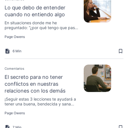
Lo que debo de entender
cuando no entiendo algo
En situaciones donde me he
preguntado: “¿por qué tengo que pasar
por esto?” he aprendido algo muy
Page Owens
valioso.
6 Min
Comentarios
El secreto para no tener
conflictos en nuestras
relaciones con los demás
¡Seguir estas 3 lecciones te ayudará a
tener una buena, bendecida y sana
relación con los demás!
Page Owens
7 Min