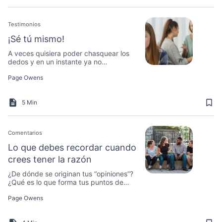
Testimonios
¡Sé tú mismo!
A veces quisiera poder chasquear los
dedos y en un instante ya no
preocuparme de lo que los demás
Page Owens
piensan de mí.
5 Min
Comentarios
Lo que debes recordar cuando
crees tener la razón
¿De dónde se originan tus “opiniones”?
¿Qué es lo que forma tus puntos de
vista?
Page Owens