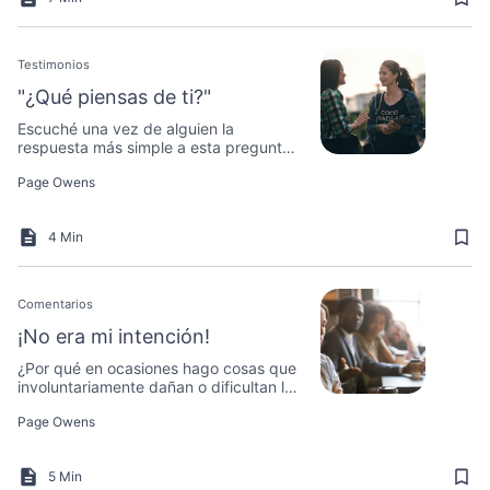
Testimonios
"¿Qué piensas de ti?"
Escuché una vez de alguien la
respuesta más simple a esta pregunta,
y causó en mí una gran impresión.
Page Owens
4 Min
Comentarios
¡No era mi intención!
¿Por qué en ocasiones hago cosas que
involuntariamente dañan o dificultan las
cosas para los demás?
Page Owens
5 Min