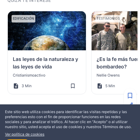
QUIZÁ TE INTERESE
EDIFICACIÓN
TESTIMONIOS
Las leyes de la naturaleza y
¿Es la fe más fuer
las leyes de vida
bombardeo?
Cristianismoactivo
Nellie Owens
3 Min
5 Min
Este sitio web utiliza cookies para identificar las visitas repetidas y las
preferencias esto con el fin de proporcionar funciones en las redes
sociales y para analizar el tráfico. Al hacer clic en "Acepto" o al utilizar
MÁS DE HELEN SIMONS
nuestro sitio, usted acepta el uso de cookies y nuestros Términos de uso.
Ver política de cookies