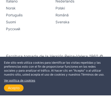
Italiano
Nederlands
Norsk
Polski
Português
Română
Suomi
Svenska
Русский
Escritura tomada de la Versión Reina-Valera 1960 ©
Sociedades Bíblicas en América Latina, 1960.
Este sitio web utiliza cookies para identificar las visitas repetidas y las
preferencias esto con el fin de proporcionar funciones en las redes
Renovado © Sociedades Bíblicas Unidas, 1988.
sociales y para analizar el tráfico. Al hacer clic en "Acepto" o al utilizar
nuestro sitio, usted acepta el uso de cookies y nuestros Términos de uso.
Ver política de cookies
Acepto
Inicio
Explorar
Leer
Ver
Temas
Suscribirse a nuestro boletín de