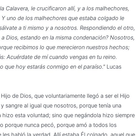
a Calavera, le crucificaron allí, y a los malhechores,
a… Y uno de los malhechores que estaba colgado le
o, sálvate a ti mismo y a nosotros. Respondiendo el otro,
tú a Dios, estando en la misma condenación? Nosotros,
orque recibimos lo que merecieron nuestros hechos;
ús: Acuérdate de mí cuando vengas en tu reino.
go que hoy estarás conmigo en el paraíso."
Lucas
Hijo de Dios, que voluntariamente llegó a ser el Hijo
y sangre al igual que nosotros, porque tenía una
 hizo esta voluntad; sino que negándola hizo siempre
ado porque nunca pecó, porque amó a todos los
les habló la verdad. Allí estaba Él colgado, aquel que