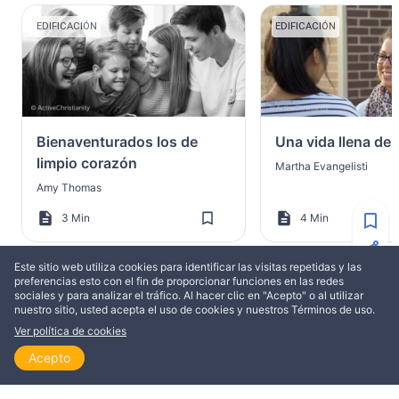
EDIFICACIÓN
EDIFICACIÓN
Bienaventurados los de
Una vida llena de 
limpio corazón
Martha Evangelisti
Amy Thomas
3 Min
4 Min
Este sitio web utiliza cookies para identificar las visitas repetidas y las
preferencias esto con el fin de proporcionar funciones en las redes
sociales y para analizar el tráfico. Al hacer clic en "Acepto" o al utilizar
nuestro sitio, usted acepta el uso de cookies y nuestros Términos de uso.
MÁS DE STEVE LENK
Ver política de cookies
Acepto
Inicio
Explorar
Leer
Ver
Temas
EDIFICACIÓN
EDIFICACIÓN