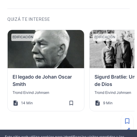
QUIZÁ TE INTERESE
EDIFICACIÓN
EDIFICACIÓN
El legado de Johan Oscar
Sigurd Bratlie: Un
Smith
de Dios
Trond Eivind Johnsen
Trond Eivind Johnsen
14 Min
9 Min
Este sitio web utiliza cookies para identificar las visitas repetidas y las