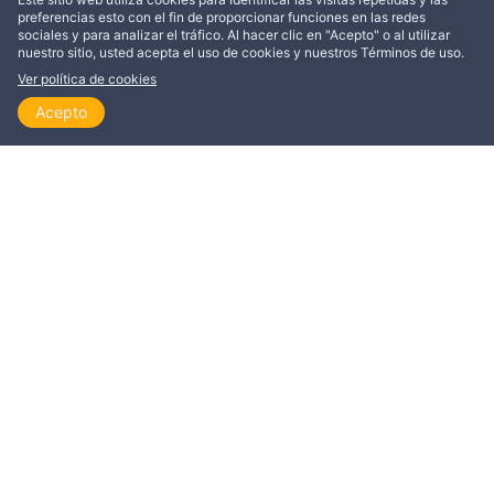
MÁS DE TROND EIVIND JOHNSEN
preferencias esto con el fin de proporcionar funciones en las redes
sociales y para analizar el tráfico. Al hacer clic en "Acepto" o al utilizar
nuestro sitio, usted acepta el uso de cookies y nuestros Términos de uso.
EDIFICACIÓN
TESTIMONIOS
Ver política de cookies
Acepto
Inicio
Explorar
Leer
Ver
Temas
El legado de Johan Oscar
– ¡Estoy muy con
Smith
el evangelio!
Trond Eivind Johnsen
Trond Eivind Johnsen
14 Min
5 Min
ESTA PUBLICACIÓN ESTÁ DISPONIBLE EN
Dansk
Deutsch
English
Español