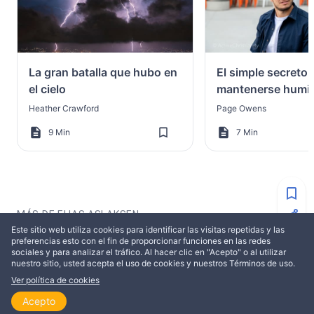
La gran batalla que hubo en
El simple secreto 
el cielo
mantenerse humil
Heather Crawford
Page Owens
9 Min
7 Min
MÁS DE ELIAS ASLAKSEN
Este sitio web utiliza cookies para identificar las visitas repetidas y las
preferencias esto con el fin de proporcionar funciones en las redes
sociales y para analizar el tráfico. Al hacer clic en "Acepto" o al utilizar
EDIFICACIÓN
EDIFICACIÓN
nuestro sitio, usted acepta el uso de cookies y nuestros Términos de uso.
Ver política de cookies
Acepto
Inicio
Explorar
Leer
Ver
Temas