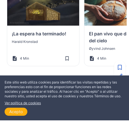
¡La espera ha terminado!
El pan vivo que d
del cielo
Harald Kronstad
Øyvind Johnsen
4 Min
4 Min
Este sitio web utiliza cookies para identificar las visitas repetidas y las
preferencias esto con el fin de proporcionar funciones en las redes
sociales y para analizar el tráfico. Al hacer clic en "Acepto" o al utilizar
MÁS DE ELIAS ASLAKSEN
nuestro sitio, usted acepta el uso de cookies y nuestros Términos de uso.
Ver política de cookies
EDIFICACIÓN
EDIFICACIÓN
Acepto
Inicio
Explorar
Leer
Ver
Temas