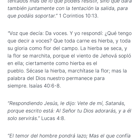
tentados más de lo que podéis resistir, sino que dará
también juntamente con la tentación la salida, para
que podáis soportar.”
1 Corintios 10:13.
"
Voz que decía: Da voces. Y yo respondí: ¿Qué tengo
que decir a voces? Que toda carne es hierba, y toda
su gloria como flor del campo. La hierba se seca, y
la flor se marchita, porque el viento de Jehová sopló
en ella; ciertamente como hierba es el
pueblo. Sécase la hierba, marchítase la flor; mas la
palabra del Dios nuestro permanece para
siempre. Isaías 40:6-8.
“Respondiendo Jesús, le dijo: Vete de mí, Satanás,
porque escrito está: Al Señor tu Dios adorarás, y a él
solo servirás.”
Lucas 4:8.
“El temor del hombre pondrá lazo; Mas el que confía