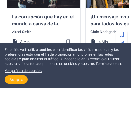
La corrupción que hay en el
¡Un mensaje moti
mundo a causa de la
para todos los qu
concupiscencia
luchando para reci
Aksel Smith
Chris Nooitgedagt
victoria sobre el 
3 Min
4 Min
Este sitio web utiliza cookies para identificar las visitas repetidas y las
preferencias esto con el fin de proporcionar funciones en las redes
sociales y para analizar el tráfico. Al hacer clic en "Acepto" o al utilizar
nuestro sitio, usted acepta el uso de cookies y nuestros Términos de uso.
Ver política de cookies
MÁS DE CRISTIANISMOACTIVO
Acepto
Inicio
Explorar
Leer
Ver
Temas
COMENTARIOS
EDIFICACIÓN