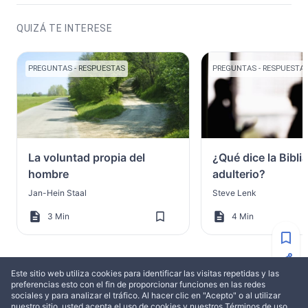
QUIZÁ TE INTERESE
PREGUNTAS - RESPUESTAS
PREGUNTAS - RESPUESTA
La voluntad propia del
¿Qué dice la Biblia
hombre
adulterio?
Jan-Hein Staal
Steve Lenk
3 Min
4 Min
Este sitio web utiliza cookies para identificar las visitas repetidas y las
preferencias esto con el fin de proporcionar funciones en las redes
sociales y para analizar el tráfico. Al hacer clic en "Acepto" o al utilizar
ESTA PUBLICACIÓN ESTÁ DISPONIBLE EN
nuestro sitio, usted acepta el uso de cookies y nuestros Términos de uso.