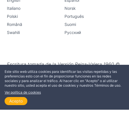
English
Español
Italiano
Norsk
Polski
Português
Română
Suomi
Swahili
Русский
Escritura tomada de la Versión Reina-Valera 1960 ©
Sociedades Bíblicas en América Latina, 1960.
Este sitio web utiliza cookies para identificar las visitas repetidas y las
preferencias esto con el fin de proporcionar funciones en las redes
Renovado © Sociedades Bíblicas Unidas, 1988.
sociales y para analizar el tráfico. Al hacer clic en "Acepto" o al utilizar
nuestro sitio, usted acepta el uso de cookies y nuestros Términos de uso.
Ver política de cookies
Acepto
Inicio
Explorar
Leer
Ver
Temas
Suscribirse a nuestro boletín de